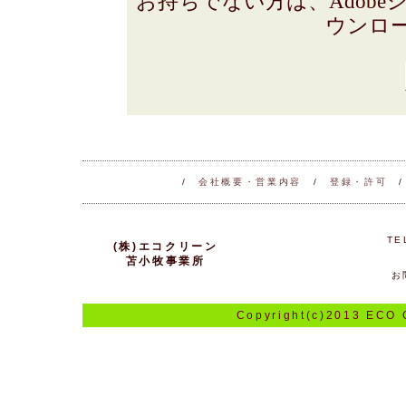
お持ちでない方は、Adob
ウンロ
/
会社概要・営業内容
/
登録・許可
TE
(株)エコクリーン
苫小牧事業所
お
Copyright(c)2013 ECO