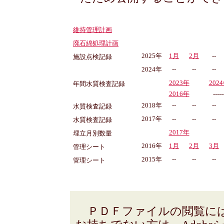
維持管理計画
廃石綿処理計画
2025年
1月
2月
--
施設点検記録
2024年
--
--
--
2023年
202
年間水質検査記録
2016年
-----
2018年
--
--
--
水質検査記録
2017年
--
--
--
水質検査記録
2017年
埋立月別数量
2016年
1月
2月
3月
管理シート
2015年
--
--
--
管理シート
ＰＤＦファイルの閲覧にはAd