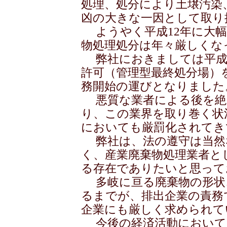
処理、処分により土壌汚染
凶の大きな一因として取り
ようやく平成12年に大幅
物処理処分は年々厳しくな
弊社におきましては平成1
許可（管理型最終処分場）
務開始の運びとなりました
悪質な業者による後を絶
り、この業界を取り巻く状
においても厳罰化されてき
弊社は、法の遵守は当然
く、産業廃棄物処理業者と
る存在でありたいと思って
多岐に亘る廃棄物の形状
るまでが、排出企業の責務
企業にも厳しく求められて
今後の経済活動において