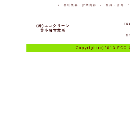
/
会社概要・営業内容
/
登録・許可
TE
(株)エコクリーン
苫小牧営業所
お
Copyright(c)2013 ECO